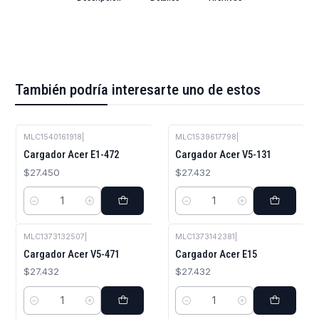
También podría interesarte uno de estos
MLC1540161918
|
MLC1539617798
|
Cargador Acer E1-472
Cargador Acer V5-131
$27.450
$27.432
Cantidad
Cantidad
MLC1373132507
|
MLC1373142381
|
Cargador Acer V5-471
Cargador Acer E15
$27.432
$27.432
Cantidad
Cantidad