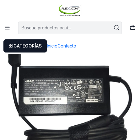
Este es el texto del slide
Leer más
Inicio
Cargador Acer V5-431
CATEGORÍAS
Inicio
Contacto