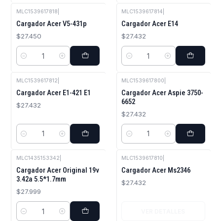
MLC1539617818
|
MLC1539617814
|
Cargador Acer V5-431p
Cargador Acer E14
$27.450
$27.432
Cantidad
Cantidad
MLC1539617812
|
MLC1539617800
|
Cargador Acer E1-421 E1
Cargador Acer Aspie 3750-
6652
$27.432
$27.432
Cantidad
Cantidad
MLC1435153342
|
MLC1539617810
|
Agotado
Cargador Acer Original 19v
Cargador Acer Ms2346
3.42a 5.5*1.7mm
$27.432
$27.999
VER DETALLES
Cantidad