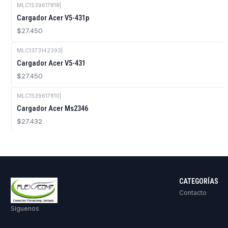
MLC1539617818
|
Cargador Acer V5-431p
$27.450
MLC1373142393
|
Cargador Acer V5-431
$27.450
MLC1539617810
|
Agotado
Cargador Acer Ms2346
$27.432
CATEGORÍAS
Contacto
Síguenos