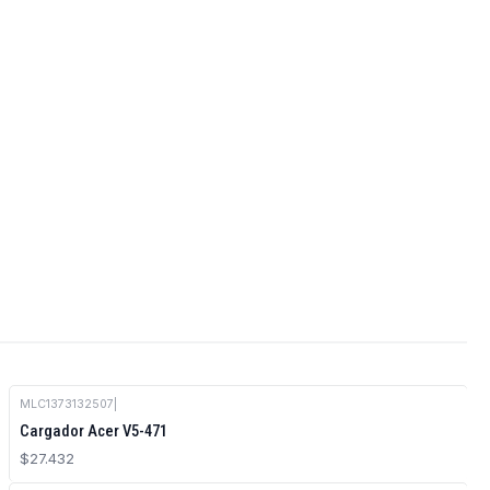
MLC1373132507
|
Cargador Acer V5-471
$27.432