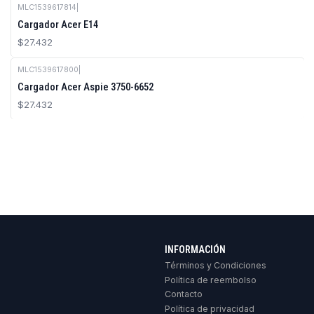
MLC1539617814
|
Cargador Acer E14
$27.432
MLC1539617800
|
Cargador Acer Aspie 3750-6652
$27.432
INFORMACIÓN
Términos y Condiciones
Política de reembolso
Contacto
Política de privacidad