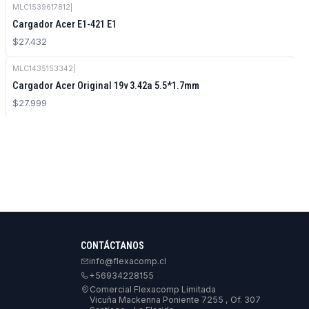
MLC1539617812
|
Cargador Acer E1-421 E1
$27.432
MLC1435153342
|
Cargador Acer Original 19v 3.42a 5.5*1.7mm
$27.999
CONTÁCTANOS
info@flexacomp.cl
+56934228155
Comercial Flexacomp Limitada
Vicuña Mackenna Poniente 7255 , Of. 307