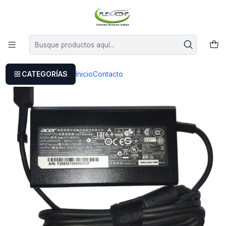
Este es el texto del slide
Leer más
Inicio
Cargador Acer E1-472
CATEGORÍAS
Inicio
Contacto