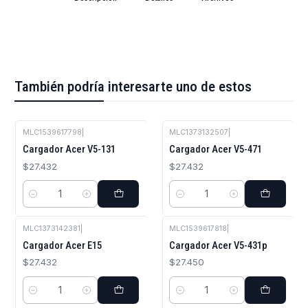
También podría interesarte uno de estos
MLC1539617798
|
MLC1373132507
|
Cargador Acer V5-131
Cargador Acer V5-471
$27.432
$27.432
Cantidad
Cantidad
MLC1373142381
|
MLC1539617818
|
Cargador Acer E15
Cargador Acer V5-431p
$27.432
$27.450
Cantidad
Cantidad