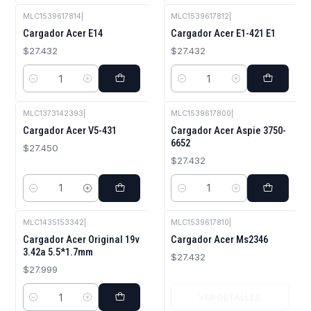
MLC1539617814
|
MLC1539617812
|
Cargador Acer E14
Cargador Acer E1-421 E1
$27.432
$27.432
Cantidad
Cantidad
MLC1373142393
|
MLC1539617800
|
Cargador Acer V5-431
Cargador Acer Aspie 3750-
6652
$27.450
$27.432
Cantidad
Cantidad
MLC1435153342
|
MLC1539617810
|
Agotado
Cargador Acer Original 19v
Cargador Acer Ms2346
3.42a 5.5*1.7mm
$27.432
$27.999
VER DETALLES
Cantidad