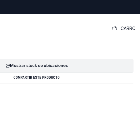
|
CARRO
ador Acer Aspie 3750-6652
GREGAR AL CARRO
COMPRAR AHORA
Mostrar stock de ubicaciones
COMPARTIR ESTE PRODUCTO