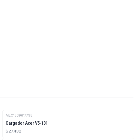
MLC1539617798
|
Cargador Acer V5-131
$27.432