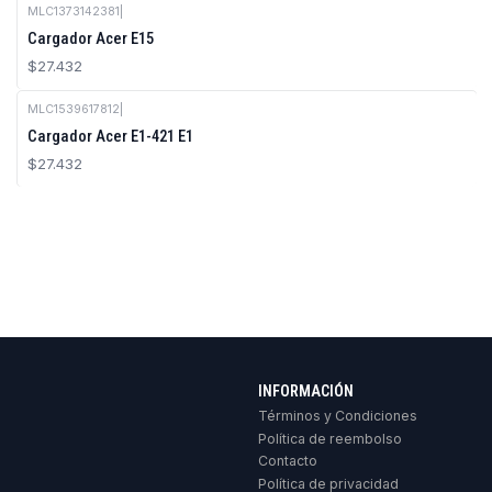
MLC1373142381
|
Cargador Acer E15
$27.432
MLC1539617812
|
Cargador Acer E1-421 E1
$27.432
INFORMACIÓN
Términos y Condiciones
Política de reembolso
Contacto
Política de privacidad