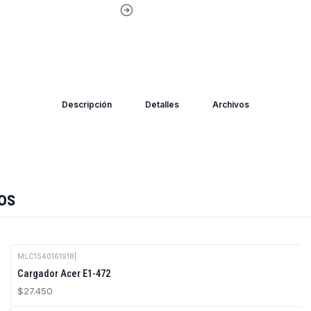
Descripción
Detalles
Archivos
os
MLC1540161918
|
Cargador Acer E1-472
$27.450