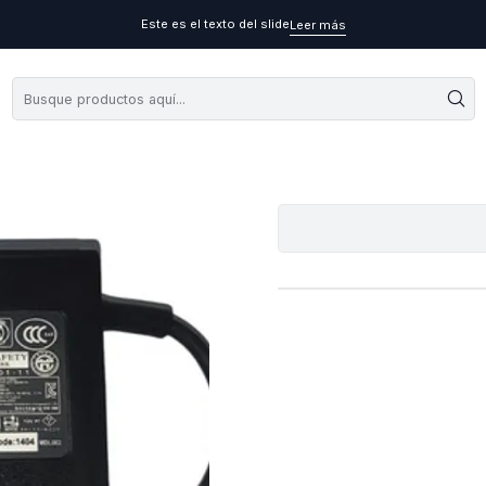
Este es el texto del slide
Leer más
Carg
A
Cantidad