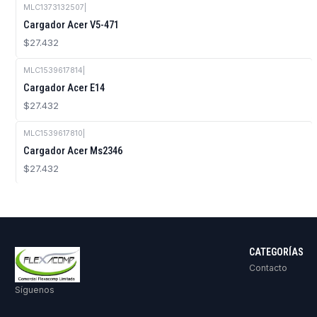
MLC1373132507
|
Cargador Acer V5-471
$27.432
MLC1539617814
|
Cargador Acer E14
$27.432
MLC1539617810
|
Agotado
Cargador Acer Ms2346
$27.432
CATEGORÍAS
Contacto
Síguenos