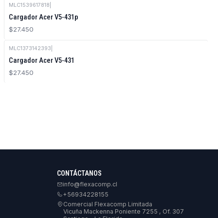
MLC1539617818
|
Cargador Acer V5-431p
$27.450
MLC1373142393
|
Cargador Acer V5-431
$27.450
CONTÁCTANOS
info@flexacomp.cl
+56934228155
Comercial Flexacomp Limitada
Vicuña Mackenna Poniente 7255 , Of. 307