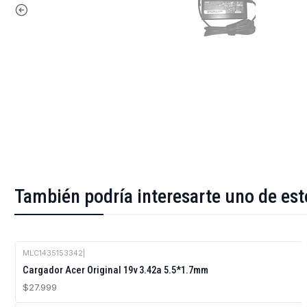
También podría interesarte uno de est
MLC1435153342
|
Cargador Acer Original 19v 3.42a 5.5*1.7mm
$27.999