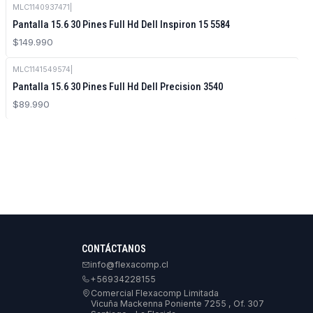
MLC1140937471
|
Pantalla 15.6 30 Pines Full Hd Dell Inspiron 15 5584
$149.990
MLC1141549574
|
Pantalla 15.6 30 Pines Full Hd Dell Precision 3540
$89.990
CONTÁCTANOS
info@flexacomp.cl
+56934228155
Comercial Flexacomp Limitada
Vicuña Mackenna Poniente 7255 , Of. 307