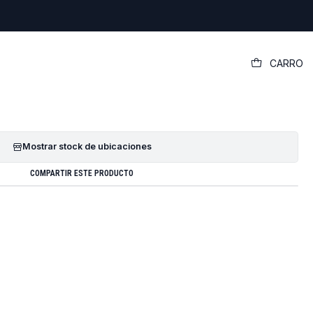
|
CARRO
ll Latitude 5500 15.6 30 Pines Full Hd
GREGAR AL CARRO
COMPRAR AHORA
Mostrar stock de ubicaciones
COMPARTIR ESTE PRODUCTO