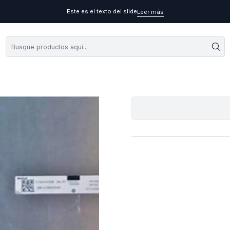
Este es el texto del slide
Leer más
Pantalla Para De
A
Cantidad