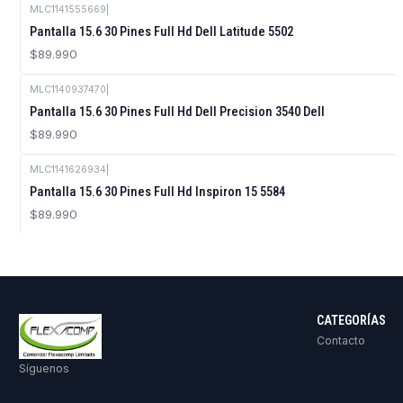
MLC1141555669
|
Pantalla 15.6 30 Pines Full Hd Dell Latitude 5502
$89.990
MLC1140937470
|
Pantalla 15.6 30 Pines Full Hd Dell Precision 3540 Dell
$89.990
MLC1141626934
|
Pantalla 15.6 30 Pines Full Hd Inspiron 15 5584
$89.990
CATEGORÍAS
Contacto
Síguenos