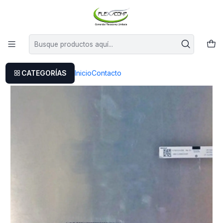
Este es el texto del slide
Leer más
Inicio
Pantalla 15.6 30 Pines Full Hd Inspiron 15 5584
CATEGORÍAS
Inicio
Contacto