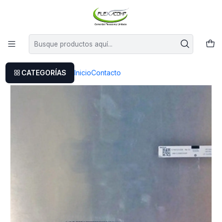
Este es el texto del slide
Leer más
Inicio
Pantalla 15.6 30 Pines Full Hd Dell Latitude 5501
CATEGORÍAS
Inicio
Contacto