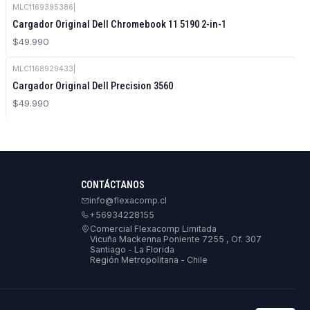
MLC1169395386
|
Cargador Original Dell Chromebook 11 5190 2-in-1
$49.990
MLC1168929433
|
Cargador Original Dell Precision 3560
$49.990
CONTÁCTANOS
info@flexacomp.cl
+56934228155
Comercial Flexacomp Limitada
Vicuña Mackenna Poniente 7255 , Of. 307
Santiago - La Florida
Región Metropolitana - Chile