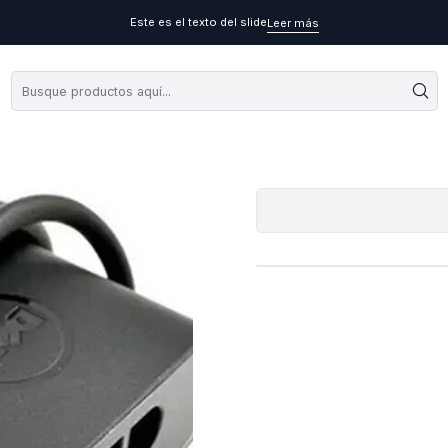
Este es el texto del slide
Leer más
Cargador Or
A
Cantidad