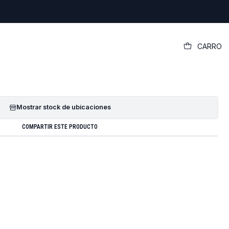
|
CARRO
iginal Dell Vostro 13 5000 (5310)
GREGAR AL CARRO
COMPRAR AHORA
Mostrar stock de ubicaciones
COMPARTIR ESTE PRODUCTO