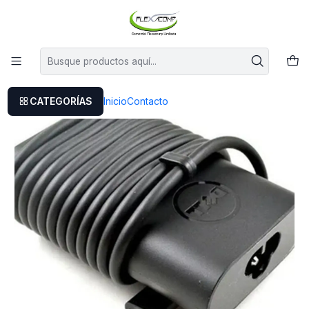
Este es el texto del slide
Leer más
Inicio
Cargador Original Dell Chromebook 11 3100
CATEGORÍAS
Inicio
Contacto