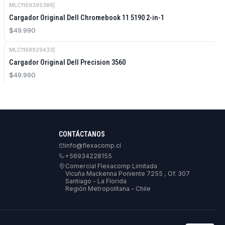
MLC1169395386
|
Cargador Original Dell Chromebook 11 5190 2-in-1
$49.990
MLC1168929433
|
Cargador Original Dell Precision 3560
$49.990
CONTÁCTANOS
info@flexacomp.cl
+56934228155
Comercial Flexacomp Limitada
Vicuña Mackenna Poniente 7255 , Of. 307
Santiago - La Florida
Región Metropolitana - Chile