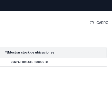
|
CARRO
riginal Dell Chromebook 11 5190
GREGAR AL CARRO
COMPRAR AHORA
Mostrar stock de ubicaciones
COMPARTIR ESTE PRODUCTO