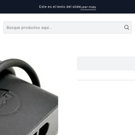
Este es el texto del slide
Leer más
Cargador O
A
Cantidad