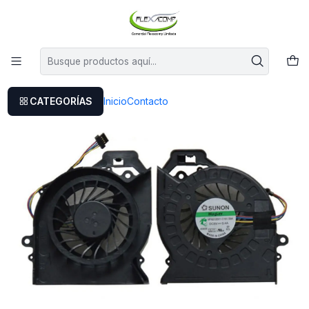
Este es el texto del slide
Leer más
Inicio
Ventilador Hp Dv6-6000 Dv7-6000despacho Gratis Flexacomp
CATEGORÍAS
Inicio
Contacto