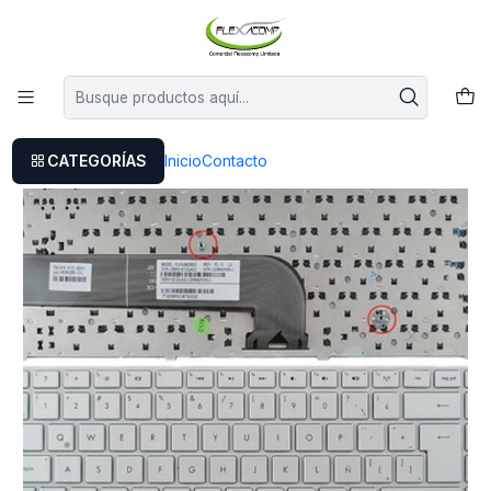
Este es el texto del slide
Leer más
Inicio
Teclado Hp Pavilion Dv4-5000 Dv4-5100 Dv4-5200 Dv4-5300
CATEGORÍAS
Inicio
Contacto