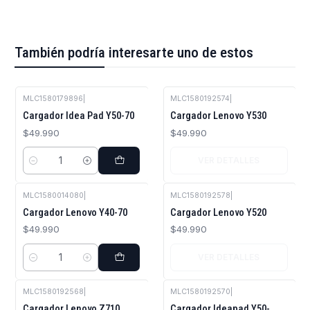
También podría interesarte uno de estos
MLC1580179896
|
MLC1580192574
|
Agotado
Cargador Idea Pad Y50-70
Cargador Lenovo Y530
$49.990
$49.990
VER DETALLES
Cantidad
MLC1580014080
|
MLC1580192578
|
Agotado
Cargador Lenovo Y40-70
Cargador Lenovo Y520
$49.990
$49.990
VER DETALLES
Cantidad
MLC1580192568
|
MLC1580192570
|
Agotado
Cargador Lenovo Z710
Cargador Ideapad Y50-