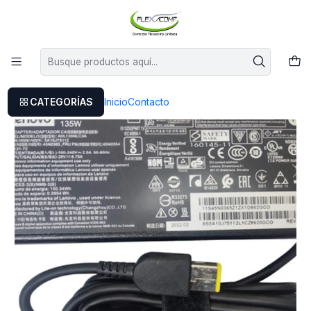
Este es el texto del slide
Leer más
Inicio
Icargador Deapad Y700-15isk
CATEGORÍAS
Inicio
Contacto