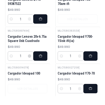
59387522
70am-ifi
$49.990
$49.990
VER DETALLES
Cantidad
MLC1585897494
|
MLC1580383558
|
Cargador Lenovo 20v 6.75a
Cargador Ideapad Y700-
Square Usb Cuadrado
15isk-ifi(ia)
$49.990
$49.990
Cantidad
Cantidad
MLC1580014078
|
MLC1580027258
|
Agotado
Cargador Ideapad 100
Cargador Ideapad Y70-70
$49.990
$49.990
VER DETALLES
Cantidad