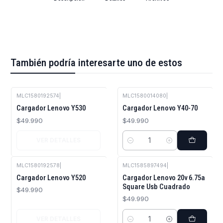
También podría interesarte uno de estos
MLC1580192574
|
MLC1580014080
|
Agotado
Cargador Lenovo Y530
Cargador Lenovo Y40-70
$49.990
$49.990
VER DETALLES
Cantidad
MLC1580192578
|
MLC1585897494
|
Agotado
Cargador Lenovo Y520
Cargador Lenovo 20v 6.75a
Square Usb Cuadrado
$49.990
$49.990
VER DETALLES