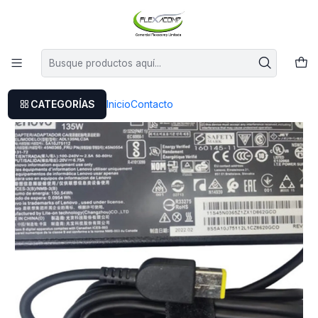
Este es el texto del slide
Leer más
Inicio
Cargador Lenovo Z710 59387522
CATEGORÍAS
Inicio
Contacto