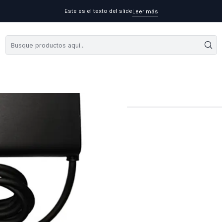
Este es el texto del slide
Leer más
Cargador O