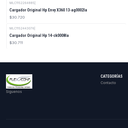
MLC1152264885
|
Cargador Original Hp Envy X360 13-ag0002la
$30.720
MLC1152443076
|
Cargador Original Hp 14-ck0008la
$30.711
CATEGORÍAS
Contacto
Síguenos