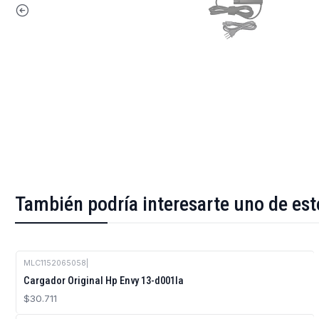
También podría interesarte uno de est
MLC1152065058
|
Cargador Original Hp Envy 13-d001la
$30.711