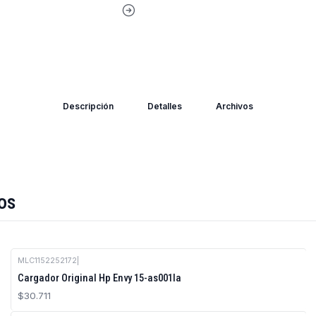
Descripción
Detalles
Archivos
os
MLC1152252172
|
Cargador Original Hp Envy 15-as001la
$30.711