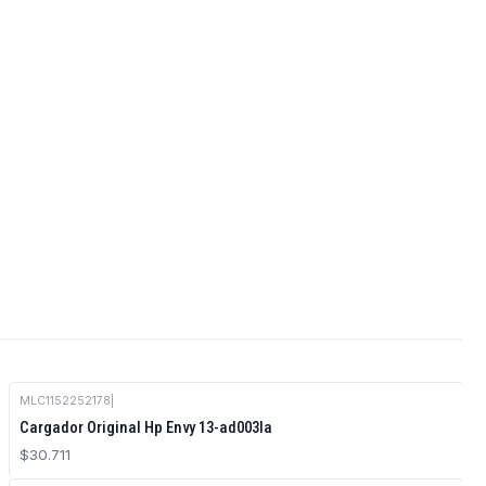
MLC1152252178
|
Cargador Original Hp Envy 13-ad003la
$30.711