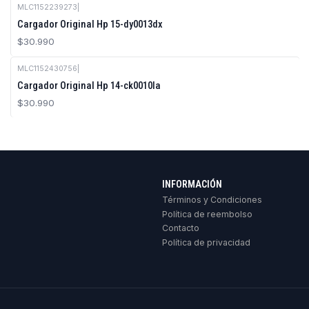
MLC1152239273
|
Cargador Original Hp 15-dy0013dx
$30.990
MLC1152430756
|
Cargador Original Hp 14-ck0010la
$30.990
INFORMACIÓN
Términos y Condiciones
Política de reembolso
Contacto
Política de privacidad