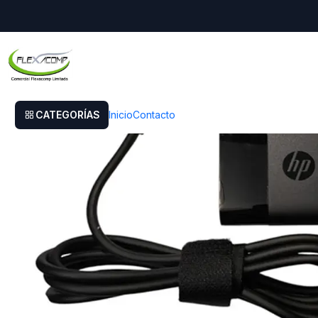
Inicio
Cargador Original Hp Envy X360 15-u110dx
CATEGORÍAS
Inicio
Contacto