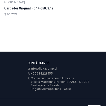
MLC1152443071
|
Cargador Original Hp 14-ck0037la
$30.720
CONTÁCTANOS
info@flexacomp.cl
+56934228155
Comercial Flexacomp Limitada
Vicuña Mackenna Poniente 7255 , Of. 307
Santiago - La Florida
Región Metropolitana - Chile