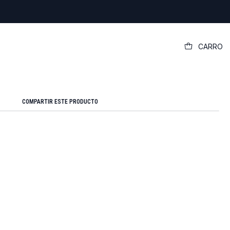
|
CARRO
riginal Hp Envy X360 15-u110dx
Mostrar stock de ubicaciones
COMPARTIR ESTE PRODUCTO