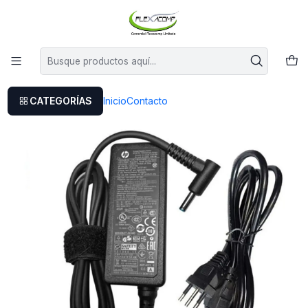
Este es el texto del slide
Leer más
Inicio
Cargador Original Hp 14-ck0037la
CATEGORÍAS
Inicio
Contacto