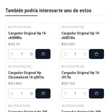
También podría interesarte uno de estos
MLC1152443076
|
MLC1152430756
|
Cargador Original Hp 14-
Cargador Original Hp 14-
ck0008la
ck0010la
$30.711
$30.990
Cantidad
Cantidad
MLC1152078229
|
MLC1152078234
|
Cargador Original Hp
Cargador Original Hp 14-
Chromebook 14-q001la
r017la
$30.990
$30.720
Cantidad
Cantidad
MLC1152078231
|
MLC1152252168
|