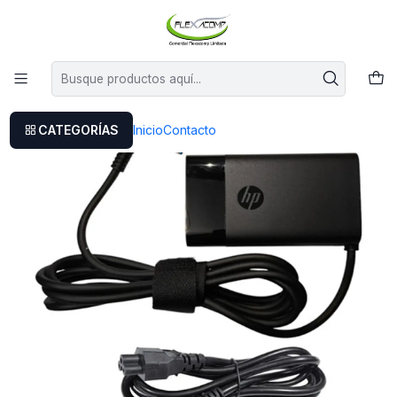
Este es el texto del slide
Leer más
Inicio
Cargador Original Hp 240 G7 ( 19.5v - 2.31a )
CATEGORÍAS
Inicio
Contacto