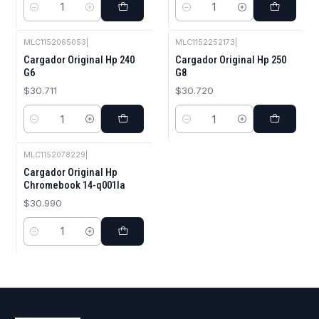
Cantidad
Cantidad
MLC1152065053
|
MLC1152252173
|
Cargador Original Hp 240
Cargador Original Hp 250
G6
G8
$30.711
$30.720
Cantidad
Cantidad
MLC1152078229
|
Cargador Original Hp
Chromebook 14-q001la
$30.990
Cantidad