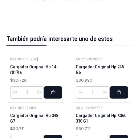
También podría interesarte uno de estos
MLC1152078234
|
MLC1152078231
|
Cargador Original Hp 14-
Cargador Original Hp 245
r017la
G6
$30.720
$30.990
Cantidad
Cantidad
MLC1152252168
|
MLC1152258726
|
Cargador Original Hp 348
Cargador Original Hp X360
G7
330 G1
$30.711
$30.711