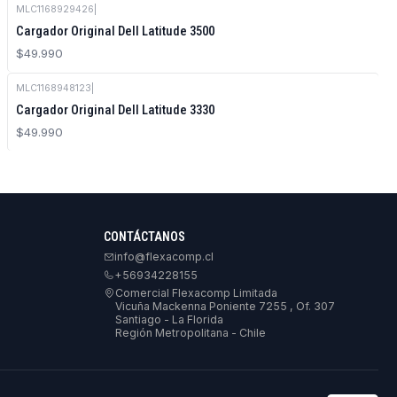
MLC1168929426
|
Cargador Original Dell Latitude 3500
$49.990
MLC1168948123
|
Cargador Original Dell Latitude 3330
$49.990
CONTÁCTANOS
info@flexacomp.cl
+56934228155
Comercial Flexacomp Limitada
Vicuña Mackenna Poniente 7255 , Of. 307
Santiago - La Florida
Región Metropolitana - Chile