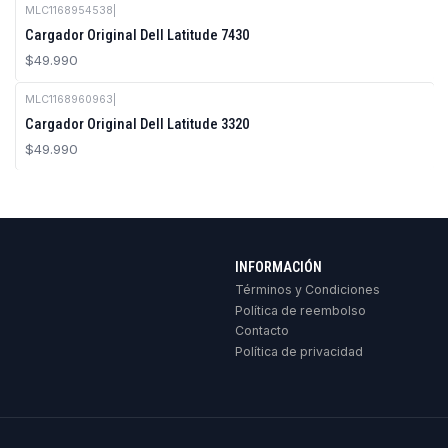
MLC1168954538
|
Cargador Original Dell Latitude 7430
$49.990
MLC1168960963
|
Cargador Original Dell Latitude 3320
$49.990
INFORMACIÓN
Términos y Condiciones
Política de reembolso
Contacto
Política de privacidad