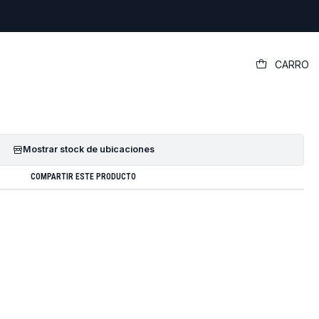
|
CARRO
r Original Dell Latitude 3510
GREGAR AL CARRO
COMPRAR AHORA
Mostrar stock de ubicaciones
COMPARTIR ESTE PRODUCTO