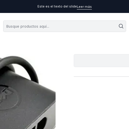
Este es el texto del slide
Leer más
Cargado
A
Cantidad