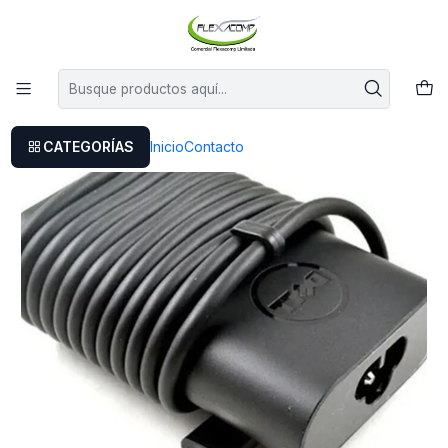
Este es el texto del slide
Leer más
Inicio
Cargador Original Dell Latitude 3300
CATEGORÍAS
Inicio
Contacto