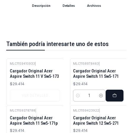
Descripción
Detalles
Archivos
También podría interesarte uno de estos
MLC1159410933
|
MLC1158978463
|
Agotado
Cargador Original Acer
Cargador Original Acer
Aspire Switch 11 V Sw5-173
Aspire Switch 11 Sw5-171
$29.414
$29.414
VER DETALLES
Cantidad
MLC1159378788
|
MLC1159423922
|
Agotado
Cargador Original Acer
Cargador Original Acer
Aspire Switch 11 Sw5-171p
Aspire Switch 12 Sw5-271
$29.414
$29.414