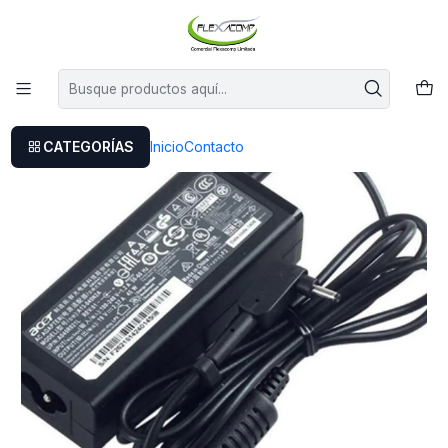
Este es el texto del slide
Leer más
Inicio
Cargador Original Acer Aspire Switch 11 Sw5-173p
CATEGORÍAS
Inicio
Contacto