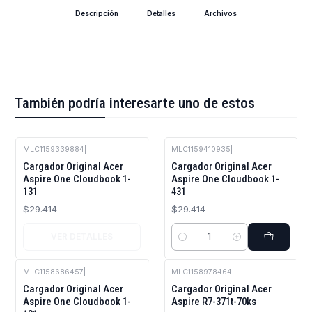
Descripción
Detalles
Archivos
También podría interesarte uno de estos
MLC1159339884
|
MLC1159410935
|
Agotado
Cargador Original Acer
Cargador Original Acer
Aspire One Cloudbook 1-
Aspire One Cloudbook 1-
131
431
$29.414
$29.414
VER DETALLES
Cantidad
MLC1158686457
|
MLC1158978464
|
Agotado
Cargador Original Acer
Cargador Original Acer
Aspire One Cloudbook 1-
Aspire R7-371t-70ks