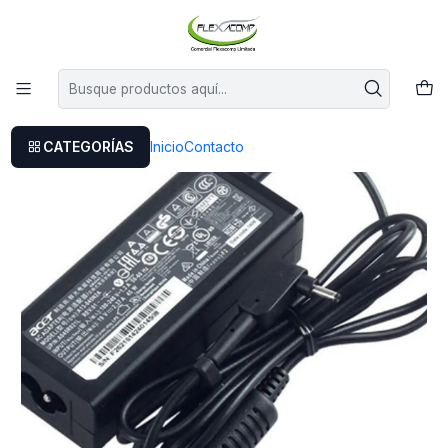
Este es el texto del slide
Leer más
Inicio
Cargador Original Acer Aspire One Cloudbook 1-431m
CATEGORÍAS
Inicio
Contacto