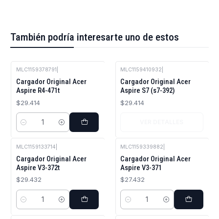
También podría interesarte uno de estos
MLC1159378791
|
MLC1159410932
|
Agotado
Cargador Original Acer
Cargador Original Acer
Aspire R4-471t
Aspire S7 (s7-392)
$29.414
$29.414
VER DETALLES
Cantidad
MLC1159133714
|
MLC1159339882
|
Cargador Original Acer
Cargador Original Acer
Aspire V3-372t
Aspire V3-371
$29.432
$27.432
Cantidad
Cantidad