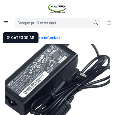
Este es el texto del slide
Leer más
Inicio
Cargador Original Acer Aspire R13
CATEGORÍAS
Inicio
Contacto