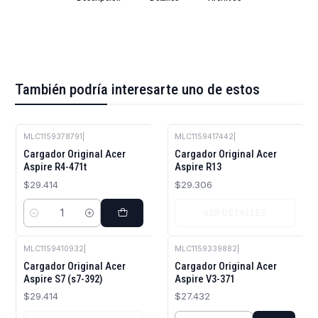
También podría interesarte uno de estos
MLC1159378791
|
MLC1159417442
|
Agotado
Cargador Original Acer
Cargador Original Acer
Aspire R4-471t
Aspire R13
$29.414
$29.306
VER DETALLES
Cantidad
MLC1159410932
|
MLC1159339882
|
Agotado
Cargador Original Acer
Cargador Original Acer
Aspire S7 (s7-392)
Aspire V3-371
$29.414
$27.432