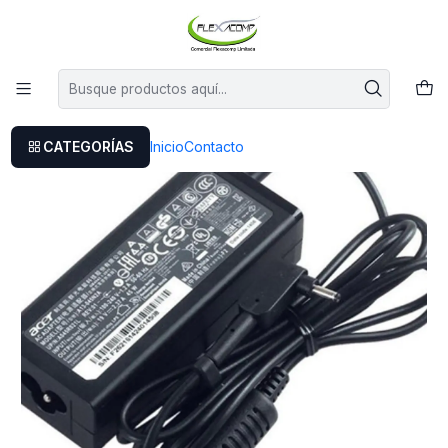
Este es el texto del slide
Leer más
Inicio
Cargador Original Acer Aspire V3-372t
CATEGORÍAS
Inicio
Contacto