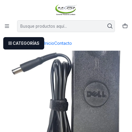
Este es el texto del slide
Leer más
Inicio
Cargador Dell Vostro 3700
CATEGORÍAS
Inicio
Contacto