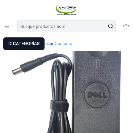
Este es el texto del slide
Leer más
Inicio
Cargador Dell Latitudd800
CATEGORÍAS
Inicio
Contacto