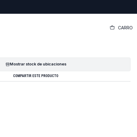
|
CARRO
gador Dell Inspiron M501r
GREGAR AL CARRO
COMPRAR AHORA
Mostrar stock de ubicaciones
COMPARTIR ESTE PRODUCTO