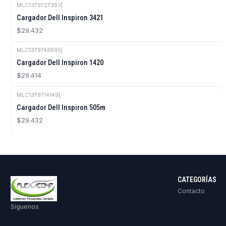
MLC1379727393
|
Agotado
Cargador Dell Inspiron 3421
$29.432
MLC1379748895
|
Agotado
Cargador Dell Inspiron 1420
$29.414
MLC1379714149
|
Cargador Dell Inspiron 505m
$29.432
CATEGORÍAS
Contacto
Síguenos