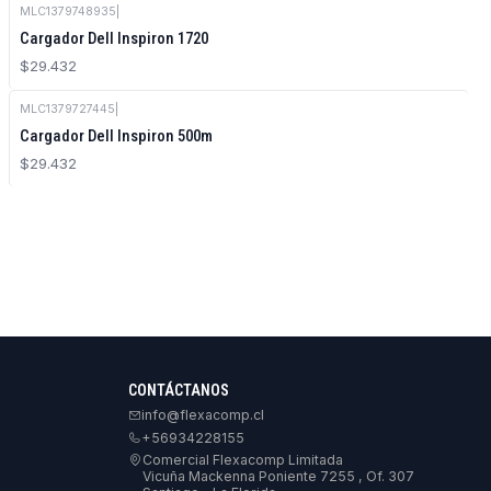
MLC1379748935
|
Cargador Dell Inspiron 1720
$29.432
MLC1379727445
|
Cargador Dell Inspiron 500m
$29.432
CONTÁCTANOS
info@flexacomp.cl
+56934228155
Comercial Flexacomp Limitada
Vicuña Mackenna Poniente 7255 , Of. 307