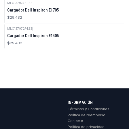
MLC1379748933
|
Cargador Dell Inspiron E1705
$29.432
MLC1379727423
|
Cargador Dell Inspiron E1405
$29.432
INFORMACIÓN
Términos y Condiciones
Política de reembolso
Contacto
Política de privacidad