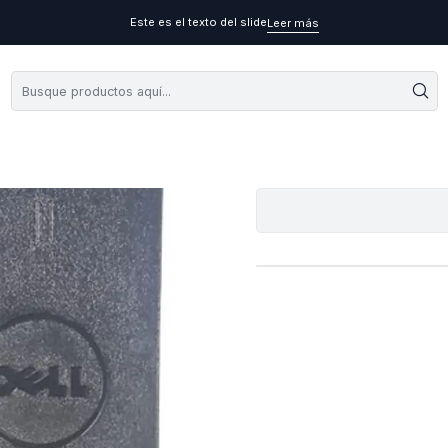
Este es el texto del slide
Leer más
Car
A
Cantidad