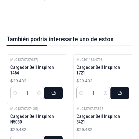
También podría interesarte uno de estos
MLC1379737637
|
MLC1614864718
|
Cargador Dell Inspiron
Cargador Dell Inspiron
1464
1721
$29.432
$29.432
Cantidad
Cantidad
MLC1379727435
|
MLC1379727393
|
Agotado
Cargador Dell Inspiron
Cargador Dell Inspiron
N5030
3421
$29.432
$29.432