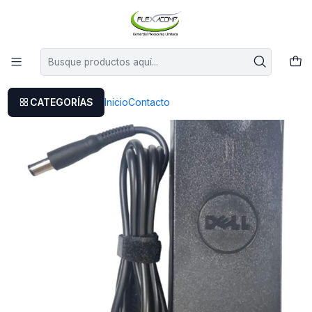
Este es el texto del slide
Leer más
Inicio
Cargador Dell Inspiron 15
CATEGORÍAS
Inicio
Contacto