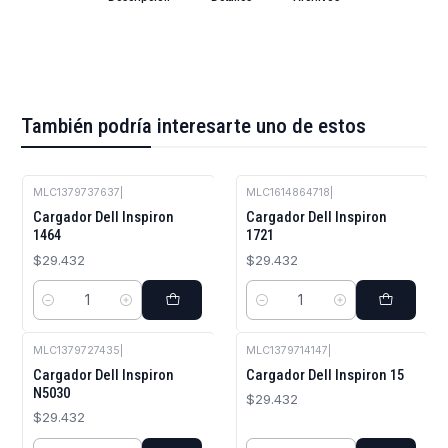
También podría interesarte uno de estos
MLC1379737637
|
MLC1614864718
|
Cargador Dell Inspiron
Cargador Dell Inspiron
1464
1721
$29.432
$29.432
Cantidad
Cantidad
MLC1379727435
|
MLC1379714147
|
Cargador Dell Inspiron
Cargador Dell Inspiron 15
N5030
$29.432
$29.432