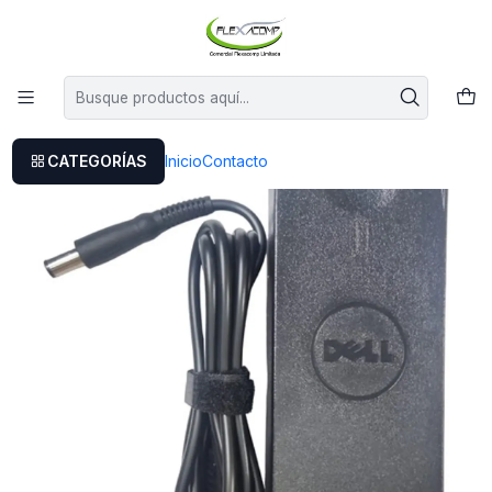
Este es el texto del slide
Leer más
Inicio
Cargador Dell Inspiron 500m
CATEGORÍAS
Inicio
Contacto