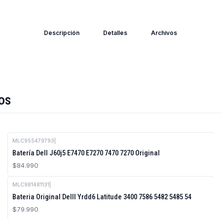
Descripción
Detalles
Archivos
os
MLC955479793
|
Batería Dell J60j5 E7470 E7270 7470 7270 Original
$84.990
MLC981481131
|
Bateria Original Delll Yrdd6 Latitude 3400 7586 5482 5485 54
$79.990