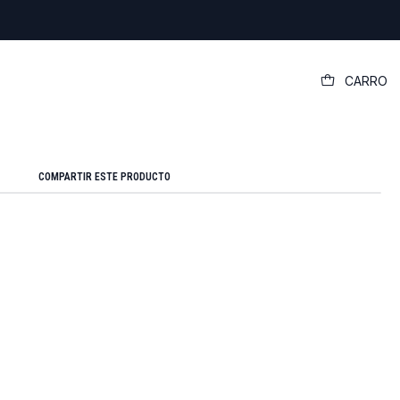
|
CARRO
 Alternativa Dell 3421 - 3521
Mostrar stock de ubicaciones
COMPARTIR ESTE PRODUCTO