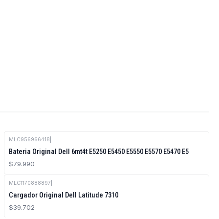
MLC956966418
|
Bateria Original Dell 6mt4t E5250 E5450 E5550 E5570 E5470 E5
$79.990
MLC1170888897
|
Cargador Original Dell Latitude 7310
$39.702