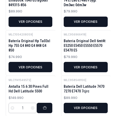
Elitebook 1040 G3 Bg06xl
14 E7280 E7480 F3ygt
849315-856
Dm3wc 0dm3w
$89.990
$79.990
VER OPCIONES
VER OPCIONES
MLC1054208059
|
MLC956966418
|
Batería Original Hp Ta03xl
Bateria Original Dell 6mt4t
Hp 755 G4 840 G4 848 G4
E5250 E5450 E5550 E5570
850
E5470 E5
$74.990
$79.990
VER OPCIONES
VER OPCIONES
MLC1141549572
|
MLC958548100
|
Antalla 15.6 30 Pines Full
Batería Dell Latitude 7470
Hd Dell Latitude 5500
7270 E7470 7cjrc
$149.990
$89.990
VER OPCIONES
Cantidad