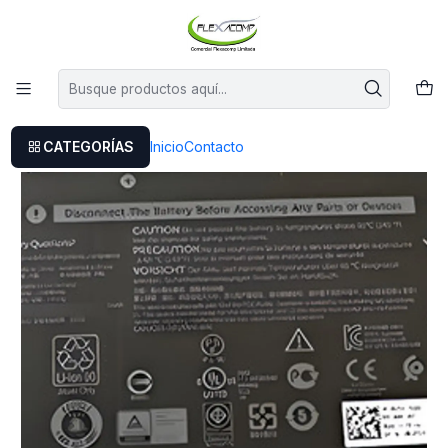
Este es el texto del slide
Leer más
Inicio
Bateria Original Delll Yrdd6 Latitude 3400 7586 5482 5485 54
CATEGORÍAS
Inicio
Contacto