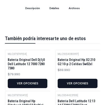
Descripción
Detalles
Archivos
También podría interesarte uno de estos
MLC979741154
|
MLC1054080917
|
Bateria Original Dell Dj1j0
Bateria Original Hp X2 210
Dell Latitude 12 7000 7280
G2 10-p 2 Celdas Sw02xl
7380
$69.990
$79.990
VER OPCIONES
VER OPCIONES
MLC979760412
|
MLC954423199
|
Bateria Original Hp
Bateria Dell Latitude 12 13