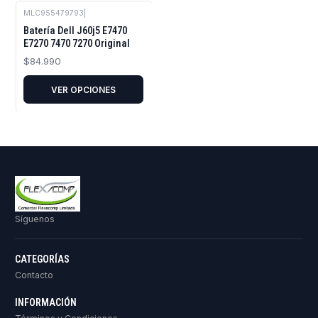
MLC955479793
|
Batería Dell J60j5 E7470
E7270 7470 7270 Original
$84.990
VER OPCIONES
Síguenos
CATEGORÍAS
Contacto
INFORMACIÓN