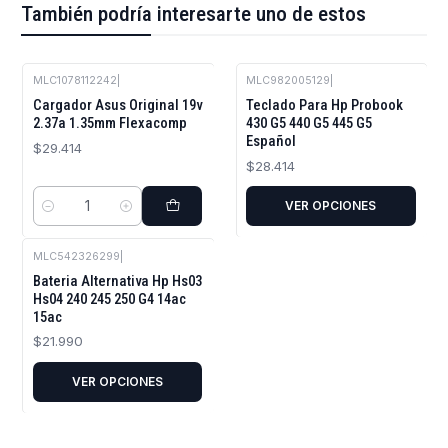
También podría interesarte uno de estos
MLC1078112242
|
MLC982005129
|
Cargador Asus Original 19v
Teclado Para Hp Probook
2.37a 1.35mm Flexacomp
430 G5 440 G5 445 G5
Español
$29.414
$28.414
VER OPCIONES
Cantidad
MLC542326299
|
Bateria Alternativa Hp Hs03
Hs04 240 245 250 G4 14ac
15ac
$21.990
VER OPCIONES