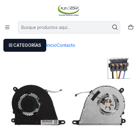
Este es el texto del slide
Leer más
Inicio
Ventilador Hp 340s G7 14-dq 15s-fq 15s-eq 15-dy
CATEGORÍAS
Inicio
Contacto