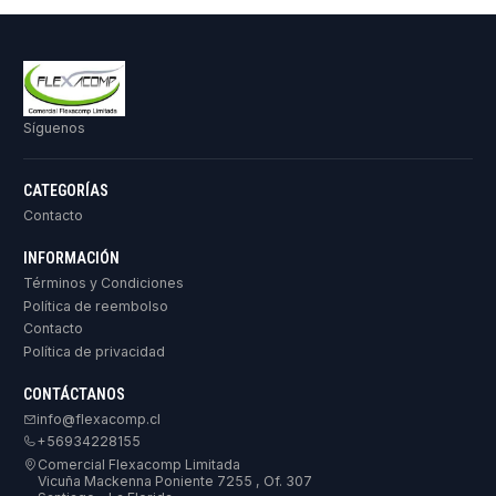
Síguenos
CATEGORÍAS
Contacto
INFORMACIÓN
Términos y Condiciones
Política de reembolso
Contacto
Política de privacidad
CONTÁCTANOS
info@flexacomp.cl
+56934228155
Comercial Flexacomp Limitada
Vicuña Mackenna Poniente 7255 , Of. 307