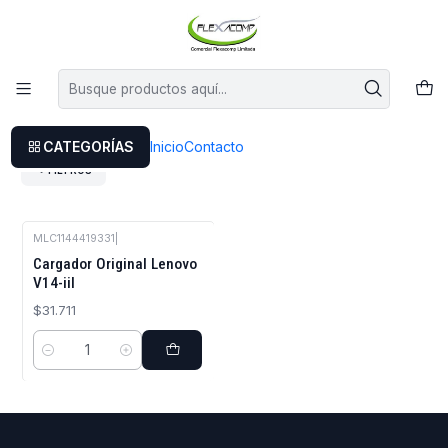
Este es el texto del slide
Leer más
Inicio
Lenovo
Cargadores Notebook
Cargadores Notebook
CATEGORÍAS
Inicio
Contacto
FILTROS
MLC1144419331
|
Cargador Original Lenovo
V14-iil
$31.711
Cantidad