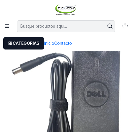
Este es el texto del slide
Leer más
Inicio
Dell Studio 1557
CATEGORÍAS
Inicio
Contacto