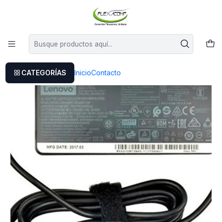
Este es el texto del slide
Leer más
Inicio
Cargador Original Lenovo Yoga 910-13ikb De Vidrio
CATEGORÍAS
Inicio
Contacto