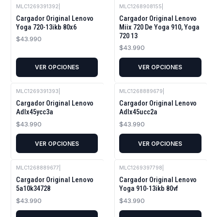
MLC1269391392
|
MLC1268908155
|
Cargador Original Lenovo
Cargador Original Lenovo
Yoga 720-13ikb 80x6
Miix 720 De Yoga 910, Yoga
720 13
$43.990
$43.990
VER OPCIONES
VER OPCIONES
MLC1269391393
|
MLC1268889679
|
Cargador Original Lenovo
Cargador Original Lenovo
Adlx45ycc3a
Adlx45ucc2a
$43.990
$43.990
VER OPCIONES
VER OPCIONES
MLC1268889677
|
MLC1269397798
|
Cargador Original Lenovo
Cargador Original Lenovo
5a10k34728
Yoga 910-13ikb 80vf
$43.990
$43.990