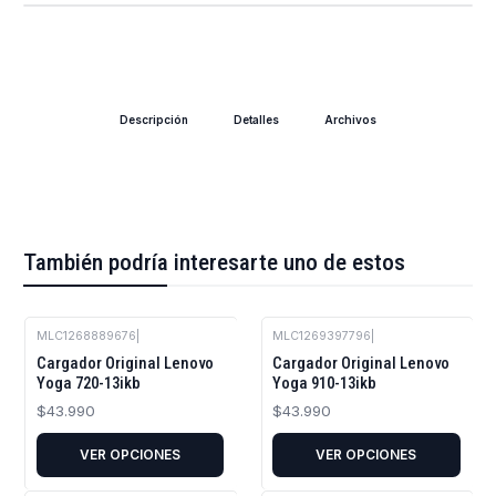
Descripción
Detalles
Archivos
También podría interesarte uno de estos
MLC1268889676
|
MLC1269397796
|
Cargador Original Lenovo
Cargador Original Lenovo
Yoga 720-13ikb
Yoga 910-13ikb
$43.990
$43.990
VER OPCIONES
VER OPCIONES