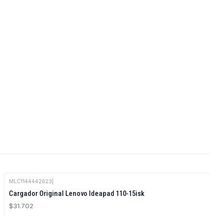
MLC1144442623
|
Cargador Original Lenovo Ideapad 110-15isk
$31.702