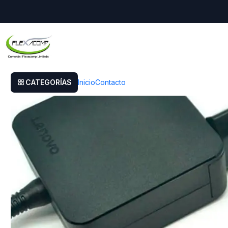
Inicio
Cargador Original Lenovo Ideapad S340-14iwl
CATEGORÍAS
Inicio
Contacto