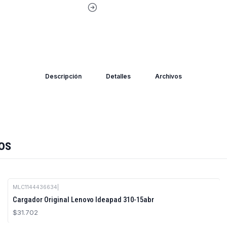
Descripción
Detalles
Archivos
os
MLC1144436634
|
Cargador Original Lenovo Ideapad 310-15abr
$31.702