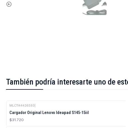
También podría interesarte uno de est
MLC1144436593
|
Cargador Original Lenovo Ideapad S145-15iil
$31.720