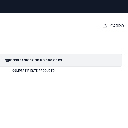
|
CARRO
iginal Lenovo Ideapad S340-14iwl
GREGAR AL CARRO
COMPRAR AHORA
Mostrar stock de ubicaciones
COMPARTIR ESTE PRODUCTO