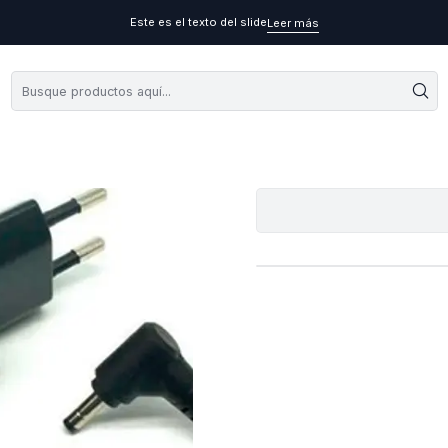
Este es el texto del slide
Leer más
Cargador Or
A
Cantidad