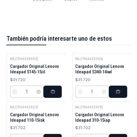
También podría interesarte uno de estos
MLC1144436593
|
MLC1144425054
|
Cargador Original Lenovo
Cargador Original Lenovo
Ideapad S145-15iil
Ideapad S340-14iwl
$31.720
$31.720
Cantidad
Cantidad
MLC1144442623
|
MLC1144455478
|
Cargador Original Lenovo
Cargador Original Lenovo
Ideapad 110-15isk
Ideapad 310-15iap
$31.702
$31.702