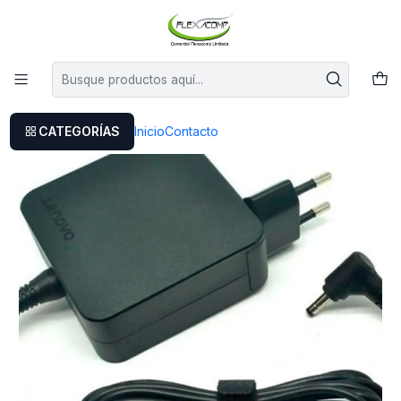
Este es el texto del slide
Leer más
Inicio
Cargador Original Lenovo Ideapad 510-15isk
CATEGORÍAS
Inicio
Contacto