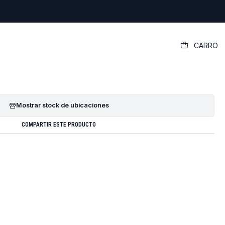
|
CARRO
dor Original Hp 14-am010la
GREGAR AL CARRO
COMPRAR AHORA
Mostrar stock de ubicaciones
COMPARTIR ESTE PRODUCTO