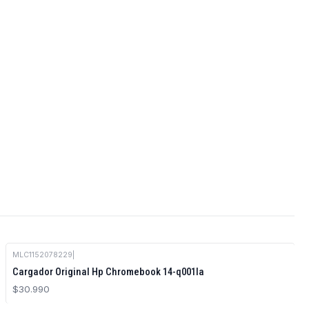
MLC1152078229
|
Cargador Original Hp Chromebook 14-q001la
$30.990