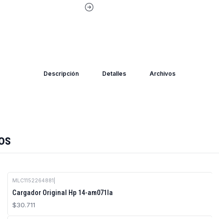
Descripción
Detalles
Archivos
os
MLC1152264881
|
Cargador Original Hp 14-am071la
$30.711