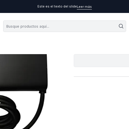
Este es el texto del slide
Leer más
Carga
A
Cantidad