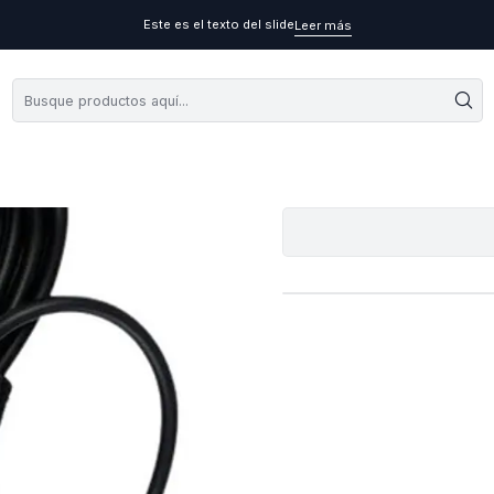
Este es el texto del slide
Leer más
Cargador Or
A
Cantidad