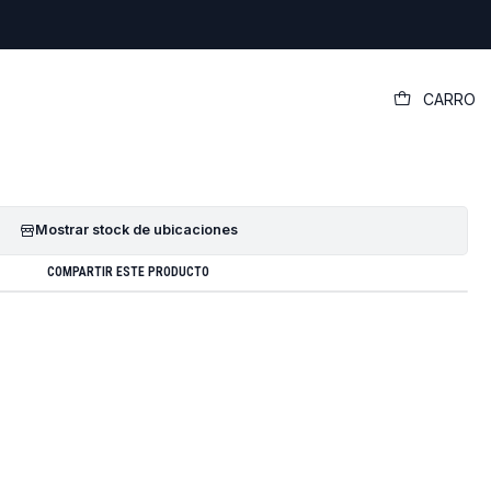
|
CARRO
iginal Dell Vostro 14 3000 (3480)
GREGAR AL CARRO
COMPRAR AHORA
Mostrar stock de ubicaciones
COMPARTIR ESTE PRODUCTO