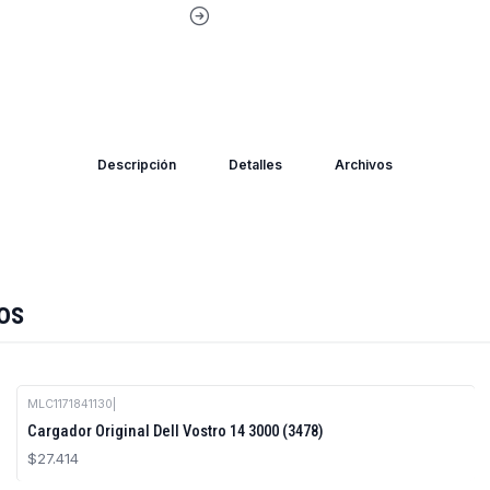
Descripción
Detalles
Archivos
os
MLC1171841130
|
Cargador Original Dell Vostro 14 3000 (3478)
$27.414