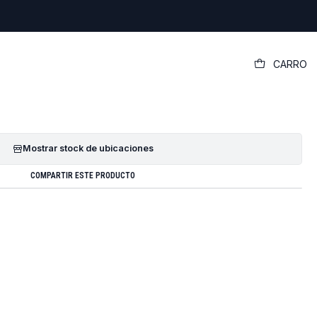
|
CARRO
iginal Dell Vostro 14 3000 (3401)
GREGAR AL CARRO
COMPRAR AHORA
Mostrar stock de ubicaciones
COMPARTIR ESTE PRODUCTO