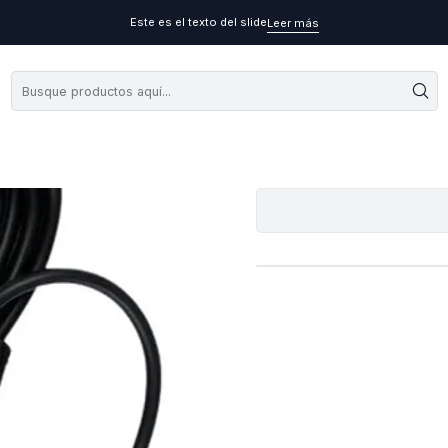
Este es el texto del slide
Leer más
Cargador Or
A
Cantidad