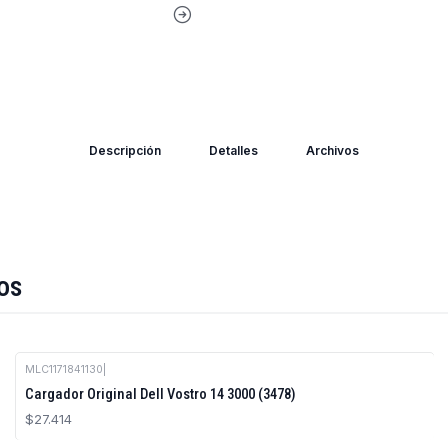
Descripción
Detalles
Archivos
os
MLC1171841130
|
Cargador Original Dell Vostro 14 3000 (3478)
$27.414