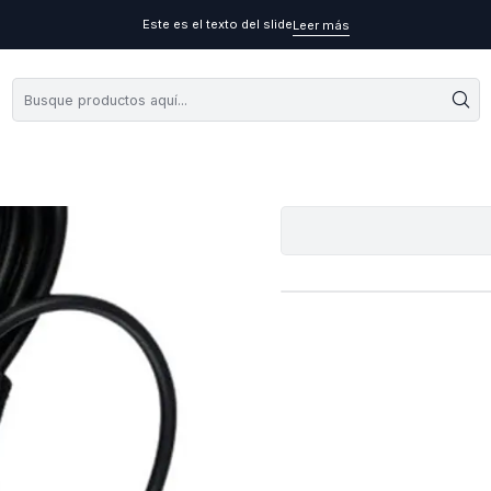
Este es el texto del slide
Leer más
Cargador Or
A
Cantidad