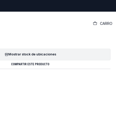
|
CARRO
iginal Dell Vostro 14 3000 (3400)
GREGAR AL CARRO
COMPRAR AHORA
Mostrar stock de ubicaciones
COMPARTIR ESTE PRODUCTO