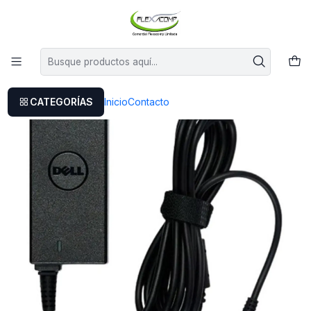
Este es el texto del slide
Leer más
Inicio
Cargador Original Dell Latitude 3510
CATEGORÍAS
Inicio
Contacto