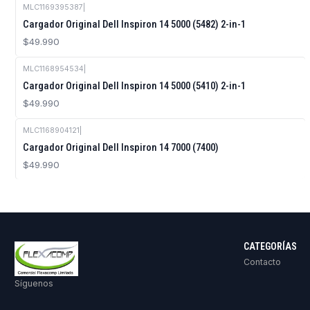
MLC1169395387
|
Cargador Original Dell Inspiron 14 5000 (5482) 2-in-1
$49.990
MLC1168954534
|
Cargador Original Dell Inspiron 14 5000 (5410) 2-in-1
$49.990
MLC1168904121
|
Cargador Original Dell Inspiron 14 7000 (7400)
$49.990
CATEGORÍAS
Contacto
Síguenos