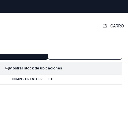
|
CARRO
l Dell Inspiron Chromebook 14 7486 2-
in-1
GREGAR AL CARRO
COMPRAR AHORA
Mostrar stock de ubicaciones
COMPARTIR ESTE PRODUCTO