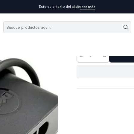
Este es el texto del slide
Leer más
Cargador Origina
A
Cantidad