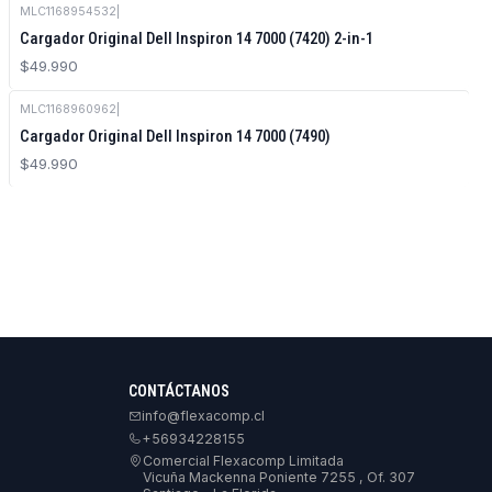
MLC1168954532
|
Cargador Original Dell Inspiron 14 7000 (7420) 2-in-1
$49.990
MLC1168960962
|
Cargador Original Dell Inspiron 14 7000 (7490)
$49.990
CONTÁCTANOS
info@flexacomp.cl
+56934228155
Comercial Flexacomp Limitada
Vicuña Mackenna Poniente 7255 , Of. 307