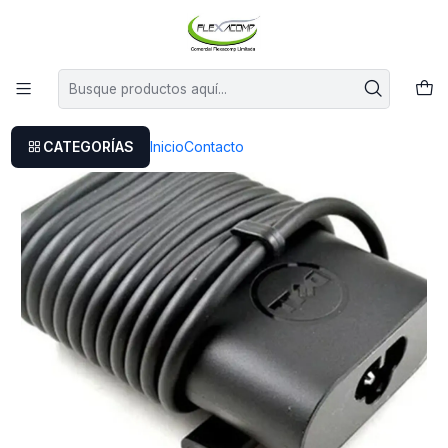
Este es el texto del slide
Leer más
Inicio
Cargador Original Dell Inspiron 14 7000 (7490)
CATEGORÍAS
Inicio
Contacto