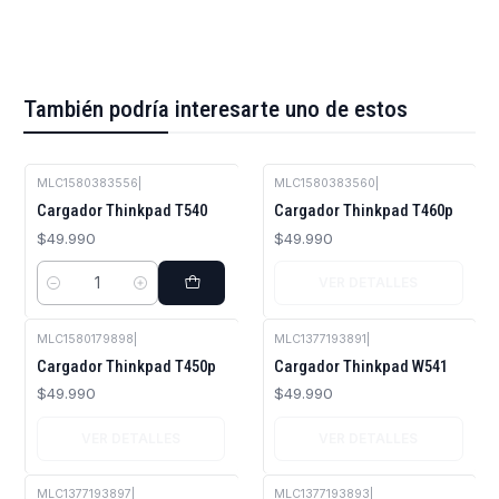
También podría interesarte uno de estos
MLC1580383556
|
MLC1580383560
|
Agotado
Cargador Thinkpad T540
Cargador Thinkpad T460p
$49.990
$49.990
VER DETALLES
Cantidad
MLC1580179898
|
MLC1377193891
|
Agotado
Agotado
Cargador Thinkpad T450p
Cargador Thinkpad W541
$49.990
$49.990
VER DETALLES
VER DETALLES
MLC1377193897
|
MLC1377193893
|