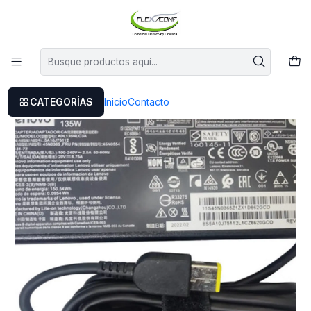
Este es el texto del slide
Leer más
Inicio
Cargador Lenovo Thinkpad T440p Series Laptop
CATEGORÍAS
Inicio
Contacto