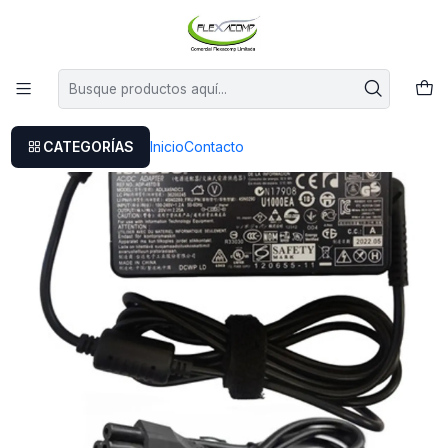
Este es el texto del slide
Leer más
Inicio
Cargador Lenovo Original 20v 2.25a 4.0x1.7mm 45w
CATEGORÍAS
Inicio
Contacto