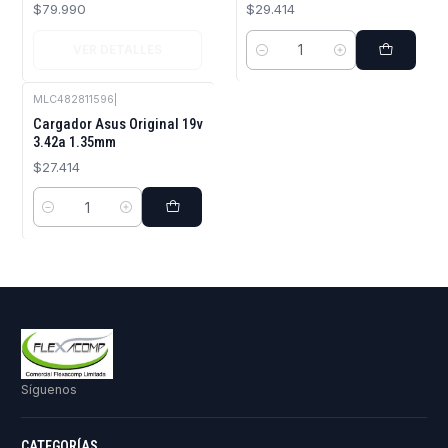
$79.990
$29.414
VER DETALLES
Cantidad
MLC482811596
|
Cargador Asus Original 19v
3.42a 1.35mm
$27.414
Cantidad
Síguenos
CATEGORÍAS