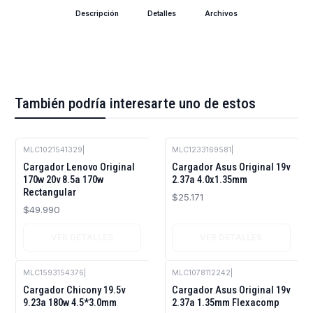
Descripción
Detalles
Archivos
También podría interesarte uno de estos
MLC1021541329
|
MLC1233169581
|
Agotado
Agotado
Cargador Lenovo Original
Cargador Asus Original 19v
170w 20v 8.5a 170w
2.37a 4.0x1.35mm
Rectangular
$25.171
$49.990
VER DETALLES
VER DETALLES
MLC1593154376
|
MLC1078112242
|
Agotado
Cargador Chicony 19.5v
Cargador Asus Original 19v
9.23a 180w 4.5*3.0mm
2.37a 1.35mm Flexacomp