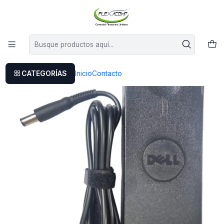
Este es el texto del slide
Leer más
Inicio
Cargador Dell Xps M11x
CATEGORÍAS
Inicio
Contacto