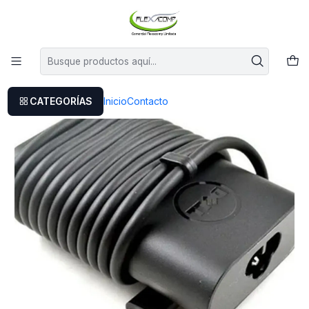
Este es el texto del slide
Leer más
Inicio
Cargador Dell Original Tipo C (65w) 20v 3.25a
CATEGORÍAS
Inicio
Contacto