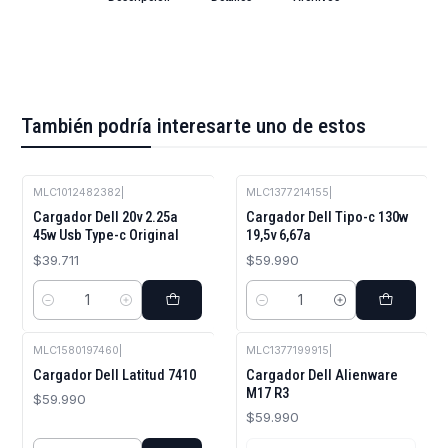
También podría interesarte uno de estos
MLC1012482382
|
MLC1377214155
|
Cargador Dell 20v 2.25a
Cargador Dell Tipo-c 130w
45w Usb Type-c Original
19,5v 6,67a
$39.711
$59.990
Cantidad
Cantidad
MLC1580197460
|
MLC1377199915
|
Agotado
Cargador Dell Latitud 7410
Cargador Dell Alienware
M17 R3
$59.990
$59.990