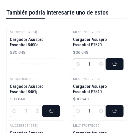
También podría interesarte uno de estos
MLC1358034951
|
MLC1370362608
|
Agotado
Cargador Asuspro
Cargador Asuspro
Essential B400a
Essential P2520
$30.648
$36.648
VER DETALLES
Cantidad
MLC1370362596
|
MLC1370362592
|
Cargador Asuspro
Cargador Asuspro
Essential B451j
Essential P2540
$33.648
$30.648
Cantidad
Cantidad
MLC1358034955
|
MLC1370375040
|