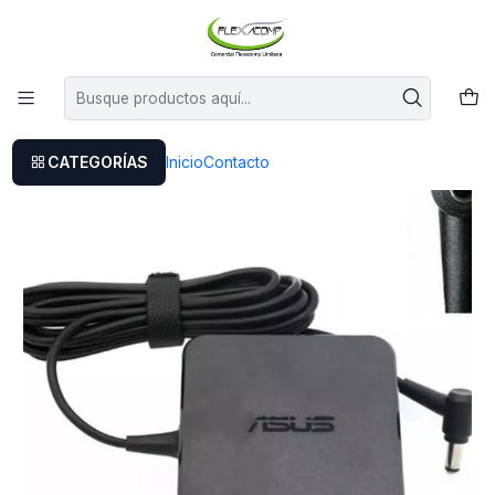
Este es el texto del slide
Leer más
Inicio
Cargador Asuspro Essential P751j
CATEGORÍAS
Inicio
Contacto