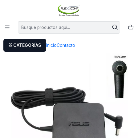
Este es el texto del slide
Leer más
Inicio
Cargador Asus Pro Expertbook P2540
CATEGORÍAS
Inicio
Contacto