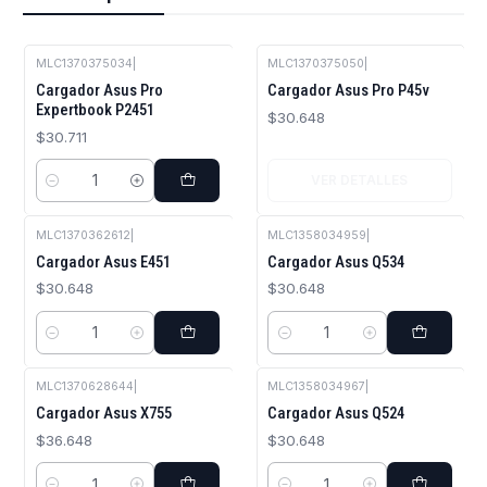
MLC1370375034
|
MLC1370375050
|
Agotado
Cargador Asus Pro
Cargador Asus Pro P45v
Expertbook P2451
$30.648
$30.711
VER DETALLES
Cantidad
MLC1370362612
|
MLC1358034959
|
Cargador Asus E451
Cargador Asus Q534
$30.648
$30.648
Cantidad
Cantidad
MLC1370628644
|
MLC1358034967
|
Cargador Asus X755
Cargador Asus Q524
$36.648
$30.648