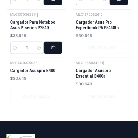
Cantidad
Cantidad
MLC1370362614
|
MLC1370362610
|
Agotado
Cargador Para Noteboo
Cargador Asus Pro
Asus P-series P2540
Expertbook P5 P5440fa
$33.648
$30.648
VER DETALLES
Cantidad
MLC1370375038
|
MLC1358034951
|
Agotado
Agotado
Cargador Asuspro B400
Cargador Asuspro
Essential B400a
$30.648
$30.648
VER DETALLES
VER DETALLES