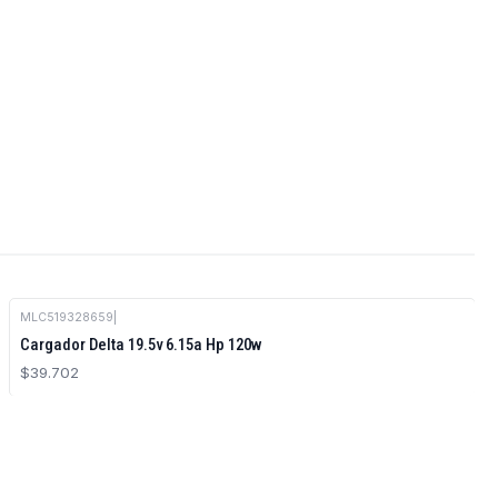
MLC519328659
|
Cargador Delta 19.5v 6.15a Hp 120w
$39.702