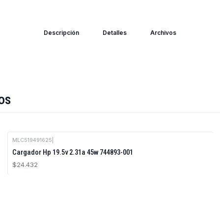
Descripción
Detalles
Archivos
os
MLC519491625
|
Cargador Hp 19.5v 2.31a 45w 744893-001
$24.432