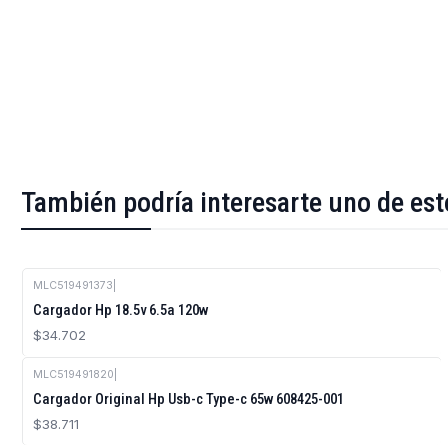
También podría interesarte uno de est
MLC519491373
|
Agotado
Cargador Hp 18.5v 6.5a 120w
$34.702
MLC519491820
|
Cargador Original Hp Usb-c Type-c 65w 608425-001
$38.711