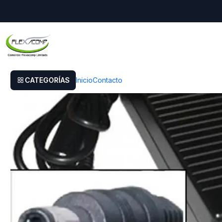
Inicio
Cargador Alternativo Asus/toshiba 19v-6.3a 120w
CATEGORÍAS
Inicio
Contacto