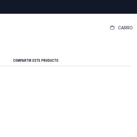
|
CARRO
rnativo Asus/toshiba 19v-6.3a 120w
Mostrar stock de ubicaciones
COMPARTIR ESTE PRODUCTO